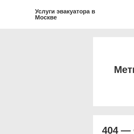
↓
Основ
Услуги эвакуатора в
Перейти
Москве
навиг
к
основному
содержимому
Мет
404 — 