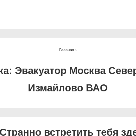
ная
ация
Главная
›
ка:
Эвакуатор Москва Севе
Измайлово ВАО
Странно встретить тебя зд