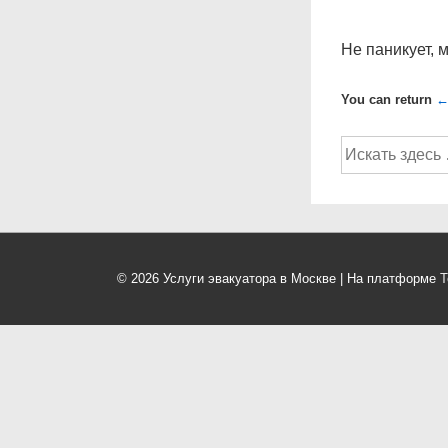
Не паникует, 
You can return
←
Поиск
по:
© 2026
Услуги эвакуатора в Москве
| На платформе
Т