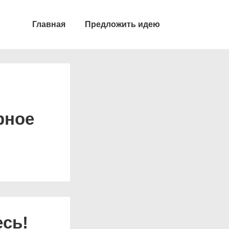
Главная
Предложить идею
рное
есь!