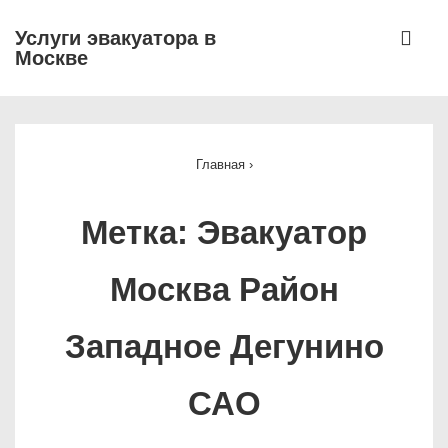
↓
МЕ
Услуги эвакуатора в
Перейти
Москве
к
основному
Основная
содержимому
навигация
Главная
›
Метка:
Эвакуатор
Москва Район
Западное Дегунино
САО