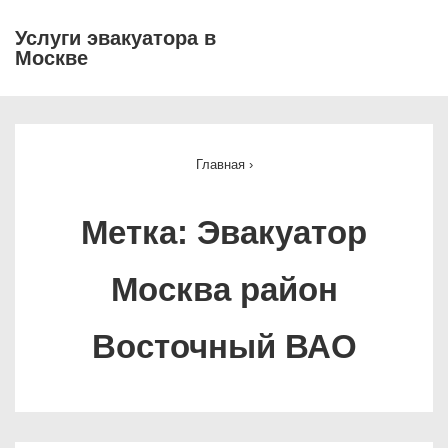
↓
Услуги эвакуатора в
Перейти
Москве
МЕ
к
основному
Основная
содержимому
навигация
Главная
›
Метка:
Эвакуатор
Москва район
Восточный ВАО