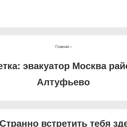
ная
ация
Главная
›
етка:
эвакуатор Москва рай
Алтуфьево
Странно встретить тебя зд