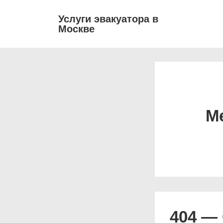
↓
Основ
Услуги эвакуатора в
Перейти
Москве
навиг
к
основному
содержимому
М
404 — 