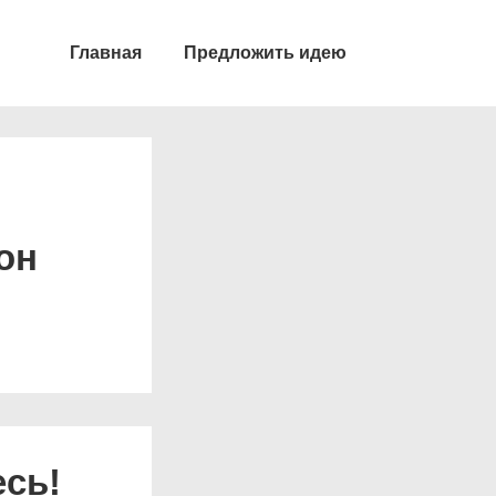
Главная
Предложить идею
он
есь!