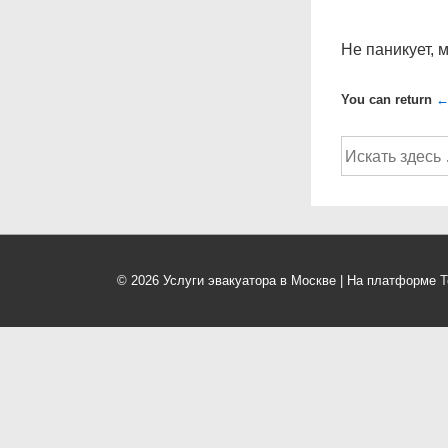
Не паникует, 
You can return
←
Поиск
по:
© 2026
Услуги эвакуатора в Москве
| На платформе
Т