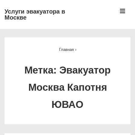
↓
М
Услуги эвакуатора в
Перейти
Москве
к
основному
Основная
содержимому
навигация
Главная
›
Метка:
Эвакуатор
Москва Капотня
ЮВАО