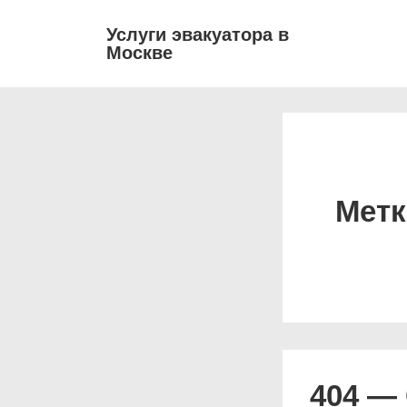
↓
Основ
Услуги эвакуатора в
Перейти
Москве
навиг
к
основному
содержимому
Метк
404 — 