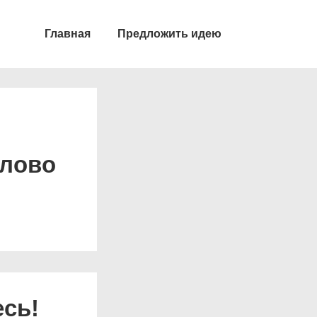
Главная
Предложить идею
йлово
есь!