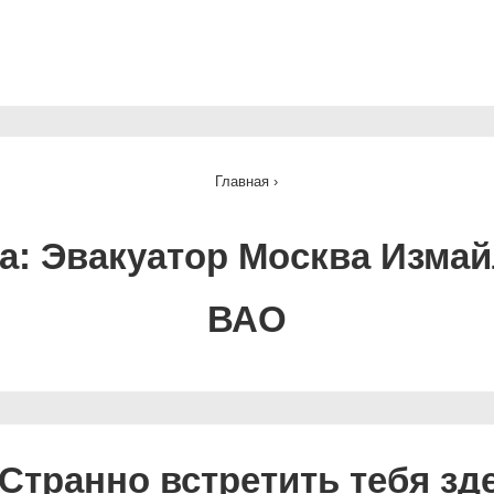
ная
ация
Главная
›
а:
Эвакуатор Москва Изма
ВАО
Странно встретить тебя зд