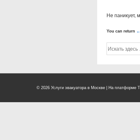
Не паникует, 
You can return
←
Поиск
по:
© 2026
Услуги эвакуатора в Москве
| На платформе
Т