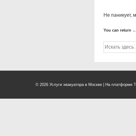
Не паникует, 
You can return
←
Поиск
по:
© 2026
Услуги эвакуатора в Москве
| На платформе
Т