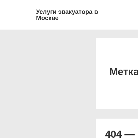
↓
Основ
Услуги эвакуатора в
Перейти
Москве
навиг
к
основному
содержимому
Метк
404 — 