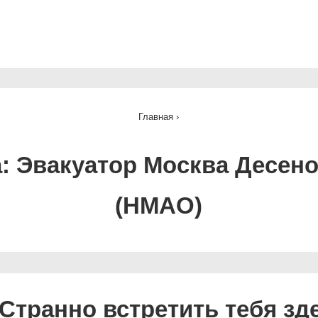
ная
ация
Главная
›
а:
Эвакуатор Москва Десен
(НМАО)
Странно встретить тебя зд