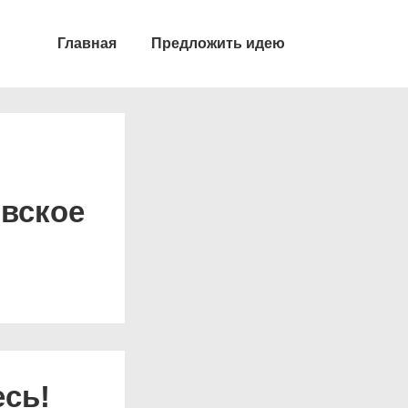
Главная
Предложить идею
овское
есь!