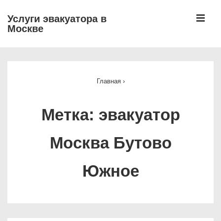
↓
М
Услуги эвакуатора в
Перейти
Москве
к
основному
Основная
содержимому
навигация
Главная
›
Метка:
эвакуатор
Москва Бутово
Южное