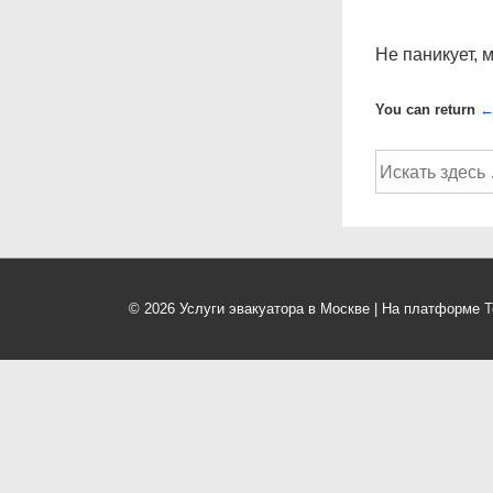
Не паникует, 
You can return
←
Поиск
по:
© 2026
Услуги эвакуатора в Москве
| На платформе
Т