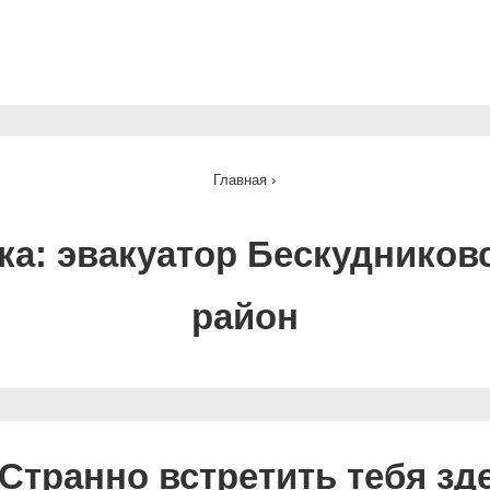
ная
ация
Главная
›
ка:
эвакуатор Бескудников
район
Странно встретить тебя зд