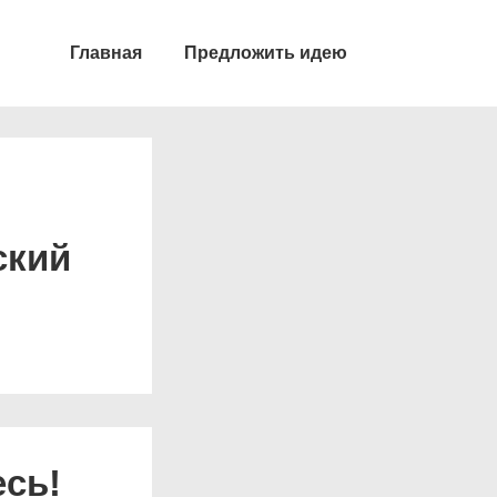
Главная
Предложить идею
ский
есь!