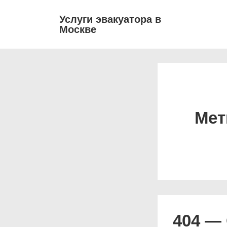
↓
Основ
Услуги эвакуатора в
Перейти
Москве
навиг
к
основному
содержимому
Мет
404 — 