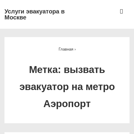
↓
МЕ
Услуги эвакуатора в
Перейти
Москве
к
основному
Основная
содержимому
навигация
Главная
›
Метка:
вызвать
эвакуатор на метро
Аэропорт