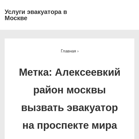
↓
Услуги эвакуатора в
Перейти
Москве
МЕ
к
основному
Основная
содержимому
навигация
Главная
›
Метка:
Алексеевкий
район москвы
вызвать эвакуатор
на проспекте мира