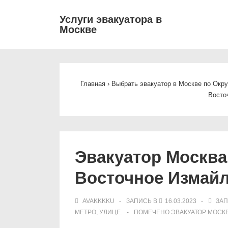
↓
Основ
Услуги эвакуатора в
Перейти
Москве
навиг
к
основному
содержимому
Главная
›
Выбрать эвакуатор в Москве по Округ
Восто
Эвакуатор Москва
Восточное Измай
AVAKKKKU
ЗАПИСЬ В
16.03.2023
ЗАП
МЕТРО, УЛИЦЕ.
ПОМЕЧЕНО
ЭВАКУАТОР МОСК