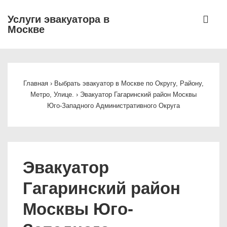
↓
МЕ
Услуги эвакуатора в
Перейти
Москве
к
основному
Основная
содержимому
навигация
Главная
›
Выбрать эвакуатор в Москве по Округу, Району,
Метро, Улице.
›
Эвакуатор Гагаринский район Москвы
Юго-Западного Административного Округа
Эвакуатор
Гагаринский район
Москвы Юго-